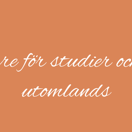
e för studier o
utomlands